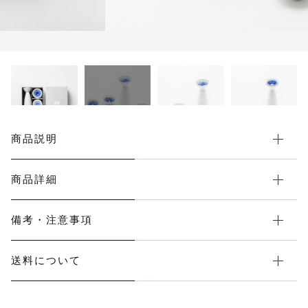
セット箱入
カートを確認する
お皿（hana）
その他
在庫あり
セール
小鉢
徳利
商品説明
猪口
商品詳細
備考・注意事項
送料について