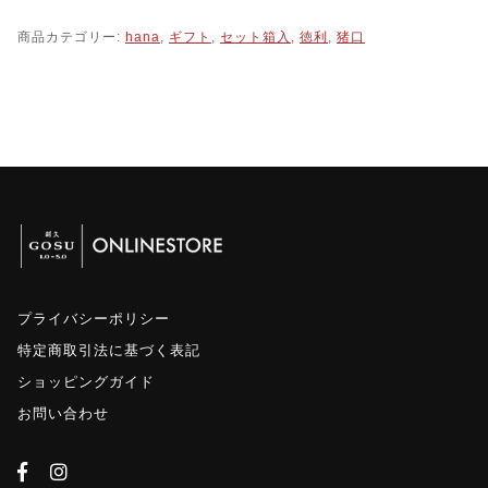
G
O
商品カテゴリー:
hana
,
ギフト
,
セット箱入
,
徳利
,
猪口
S
U
h
a
n
a
徳
利
・
猪
口
箱
入
プライバシーポリシー
セ
特定商取引法に基づく表記
ッ
ト
ショッピングガイド
個
お問い合わせ