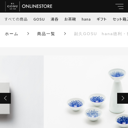
カートに商品を追加しました
すべての商品
GOSU
湯呑
お茶碗
hana
ギフト
セット箱
キーワード
ホーム
商品一覧
副久GOSU hana徳利
副久GOSU hana徳利・猪口箱入セット
すべて
カラー
親カテゴリ
カラー
GOSU
カラー(徳利）
のし紙
湯呑
子カテゴリ
数量
（税込）
お茶碗
価格帯
hana
～
ギフト
ショッピングを続ける
並び順